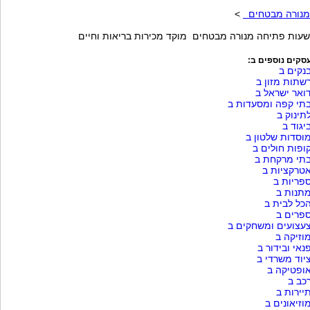
מנורה מבטחים
>
שעות פתיחה מנורה מבטחים מוקד מכירות בריאות וחיים
סקים נוספים ב:
נקים ב
שתות מזון ב
ואר ישראל ב
תי קפה ומסעדות ב
תינוק ב
יגוד ב
וסדות שלטון ב
ופות חולים ב
תי מרקחת ב
טרקציות ב
פריות ב
תנות ב
כל לבית ב
פרים ב
עצועים ומשחקים ב
וזיקה ב
נאי ובידור ב
יוד משרדי ב
ופטיקה ב
כב ב
יירות ב
וזיאונים ב