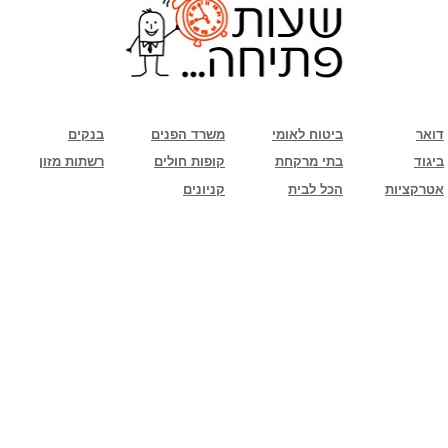
שימו לב: עקב המלחמה נגד כוחות הרשע - החמאס. מומלץ להתעדכן מול בית העסק בצורה
טלפונית לגבי הסניפים הפתוחים שעות הפתיחה המעודכנות
ביחד ננצח!
דואר
ביטוח לאומי
משרד הפנים
בנקים
ביגוד
בתי מרקחת
קופות חולים
רשתות מזון
אטרקציות
הכל לבית
קניונים