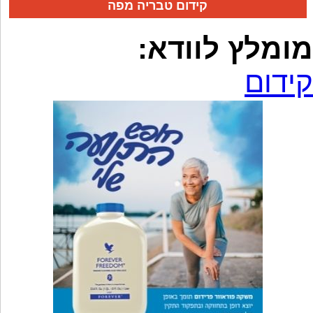
קידום טבריה מפה
מומלץ לוודא:
קידום