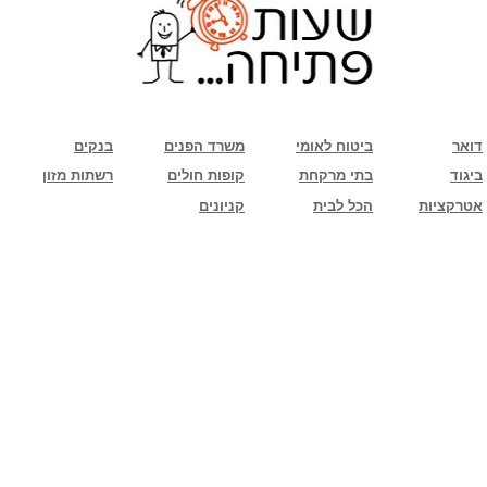
שימו לב: עקב המלחמה נגד כוחות הרשע - החמאס. מומלץ להתעדכן מול בית העסק בצורה
טלפונית לגבי הסניפים הפתוחים שעות הפתיחה המעודכנות
ביחד ננצח!
דואר
ביטוח לאומי
משרד הפנים
בנקים
ביגוד
בתי מרקחת
קופות חולים
רשתות מזון
אטרקציות
הכל לבית
קניונים