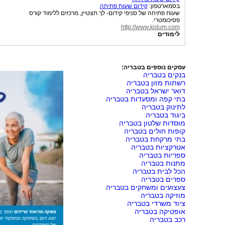
בסמארטפון:
קידום שעות פתיחה
שעות פתיחה של סניפי קידום- לך תצטיין, מרכזים ללימוד קורס
פסיכומטרי.
http://www.kidum.com
לימודים
עסקים נוספים בטבריה:
בנקים בטבריה
רשתות מזון בטבריה
דואר ישראל בטבריה
בתי קפה ומסעדות בטבריה
לתינוק בטבריה
ביגוד בטבריה
מוסדות שלטון בטבריה
קופות חולים בטבריה
בתי מרקחת בטבריה
אטרקציות בטבריה
ספריות בטבריה
מתנות בטבריה
הכל לבית בטבריה
ספרים בטבריה
צעצועים ומשחקים בטבריה
מוזיקה בטבריה
ציוד משרדי בטבריה
אופטיקה בטבריה
רכב בטבריה