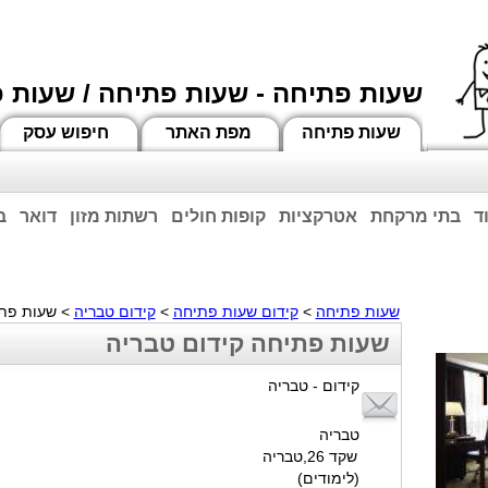
שעות פתיחה - שעות פתיחה / שעות 
שעות פתיחה
מפת האתר
חיפוש עסק
ד
בתי מרקחת
אטרקציות
קופות חולים
רשתות מזון
דואר
ב
וחות הרשע - החמאס. מומלץ להתעדכן מול בית העסק בצורה טלפונית לגבי הסניפים הפתוח
ביחד ננצח!
שעות פתיחה
>
קידום שעות פתיחה
>
קידום טבריה
> שעות פתי
שעות פתיחה קידום טבריה
קידום - טבריה
טבריה
שקד 26,טבריה
(לימודים)