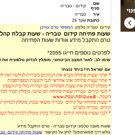
שם
קידום - טבריה
סניף
עיר
טבריה
כתובת
שקד 26
קידום טבריה טלפון:
המספר טרם עודכן
שעות פתיחה קידום טבריה - שעות קבלת קהל 
טרם התקבל מידע אודות שעות הפתיחה
לפרטים נוספים חייגו 2055*
שימו לב: לאור המצב הביטחוני, מומלץ לבדוק טלפונית את
עם ישראל חי! ביחד ננצח!
* אתר שעות פתיחה מביא את הנתונים כשירות לגולשיו ואין ל
* אתר שעות פתיחה אינו אחראי לגבי השעות המפורסמות
* מומלץ לבדוק את שעות הפתיחה גם ישירות מול בית העסק
* לגבי קידום טבריה שעות פתיחה יום שישי, מומלץ תמיד לבד
השבת -
co.il.כניסת-שבת.www
* שעות פתיחה של קידום טבריה מוצאי שבת, מומלץ לבדוק ישי
קידום טבריה מוצ"ש
* לגבי שעות פתיחה קידום טבריה בקיץ מומלץ לבדוק מול הע
שעות מענה טלפוני קידום טבריה - טרם התקבל מידע
גולש דרך סמארטפון? לחץ על הקישור:
שעות פתיחה קידום טבר