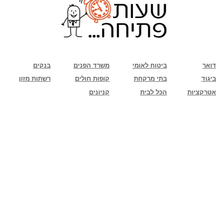
שימו לב: עקב המלחמה נגד כוחות הרשע - החמאס. מומלץ להתעדכן מול בית העסק בצורה
טלפונית לגבי הסניפים הפתוחים שעות הפתיחה המעודכנות
ביחד ננצח!
דואר
ביטוח לאומי
משרד הפנים
בנקים
ביגוד
בתי מרקחת
קופות חולים
רשתות מזון
אטרקציות
הכל לבית
קניונים