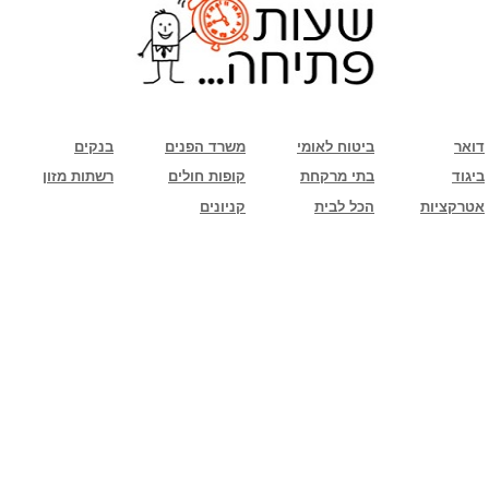
שימו לב: עקב המלחמה נגד כוחות הרשע - החמאס. מומלץ להתעדכן מול בית העסק בצורה
טלפונית לגבי הסניפים הפתוחים שעות הפתיחה המעודכנות
ביחד ננצח!
דואר
ביטוח לאומי
משרד הפנים
בנקים
ביגוד
בתי מרקחת
קופות חולים
רשתות מזון
אטרקציות
הכל לבית
קניונים