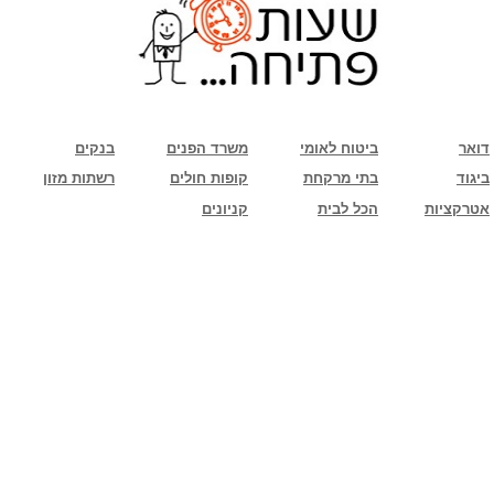
שימו לב: עקב המלחמה נגד כוחות הרשע - החמאס. מומלץ להתעדכן מול בית העסק בצורה
טלפונית לגבי הסניפים הפתוחים שעות הפתיחה המעודכנות
ביחד ננצח!
דואר
ביטוח לאומי
משרד הפנים
בנקים
ביגוד
בתי מרקחת
קופות חולים
רשתות מזון
אטרקציות
הכל לבית
קניונים