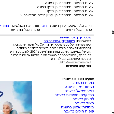
שעות פתיחה מיסטר קורן רעננה
שעות פתיחה מיסטר קורן סניף רעננה
שעות פתיחה מיסטר קורן סניף
שעות פתיחה מיסטר קורן קניון רננים המלאכה 2
דירוג כללי
מיסטר קורן רעננה
-
חוות דעת הגולשים -
דרג
חווה ד
טרם התקבלו דירוגים
טרם התקבלו חוות דעת
)
מיסטר קורן שעות פתיחה
בסמארטפון:
מיסטר קורן שעות פתיחה
שעות פתיחה של סניפי מיסטר קורן. Mr. Corn הינה רשת מובילה
לממכר ושיווק גרעיני תירס טבעיים באמצעות דוכנים מיוחדים
,הפועלת במקומות שונים בארץ החל משנת 2014 ולה מוניטין וידע
רב. בנוסף , הרשת מתמחה בממכר תפוחי אדמה אפויים מוקרמים
בתוספת טעמים מגוונים לבחירה.
http://www.mrcorn.co.il/
בתי קפה ומסעדות
עסקים נוספים ברעננה:
בנקים ברעננה
רשתות מזון ברעננה
דואר ישראל ברעננה
בתי קפה ומסעדות ברעננה
לתינוק ברעננה
ביגוד ברעננה
מוסדות שלטון ברעננה
קופות חולים ברעננה