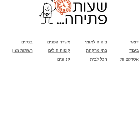
שימו לב: עקב המלחמה נגד כוחות הרשע - החמאס. מומלץ להתעדכן מול בית העסק בצורה
טלפונית לגבי הסניפים הפתוחים שעות הפתיחה המעודכנות
ביחד ננצח!
דואר
ביטוח לאומי
משרד הפנים
בנקים
ביגוד
בתי מרקחת
קופות חולים
רשתות מזון
אטרקציות
הכל לבית
קניונים