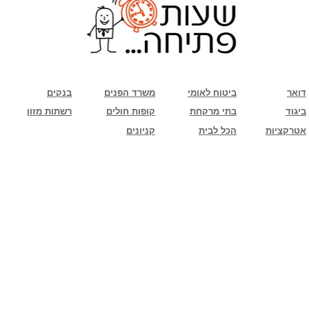
שימו לב: עקב המלחמה נגד כוחות הרשע - החמאס. מומלץ להתעדכן מול בית העסק בצורה
טלפונית לגבי הסניפים הפתוחים שעות הפתיחה המעודכנות
ביחד ננצח!
דואר
ביטוח לאומי
משרד הפנים
בנקים
ביגוד
בתי מרקחת
קופות חולים
רשתות מזון
אטרקציות
הכל לבית
קניונים