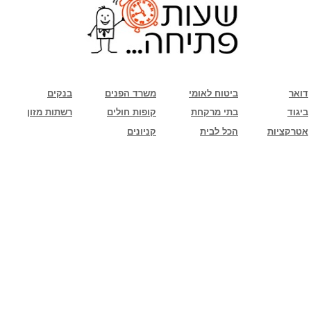
שימו לב: עקב המלחמה נגד כוחות הרשע - החמאס. מומלץ להתעדכן מול בית העסק בצורה
טלפונית לגבי הסניפים הפתוחים שעות הפתיחה המעודכנות
ביחד ננצח!
דואר
ביטוח לאומי
משרד הפנים
בנקים
ביגוד
בתי מרקחת
קופות חולים
רשתות מזון
אטרקציות
הכל לבית
קניונים