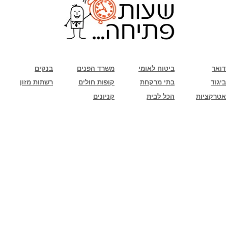
שימו לב: עקב המלחמה נגד כוחות הרשע - החמאס. מומלץ להתעדכן מול בית העסק בצורה
טלפונית לגבי הסניפים הפתוחים שעות הפתיחה המעודכנות
ביחד ננצח!
דואר
ביטוח לאומי
משרד הפנים
בנקים
ביגוד
בתי מרקחת
קופות חולים
רשתות מזון
אטרקציות
הכל לבית
קניונים