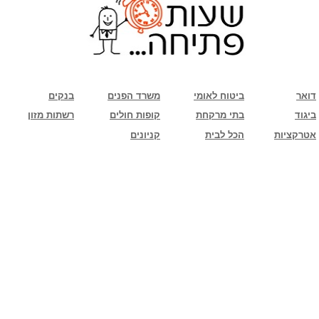
שימו לב: עקב המלחמה נגד כוחות הרשע - החמאס. מומלץ להתעדכן מול בית העסק בצורה
טלפונית לגבי הסניפים הפתוחים שעות הפתיחה המעודכנות
ביחד ננצח!
דואר
ביטוח לאומי
משרד הפנים
בנקים
ביגוד
בתי מרקחת
קופות חולים
רשתות מזון
אטרקציות
הכל לבית
קניונים