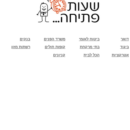
שימו לב: עקב המלחמה נגד כוחות הרשע - החמאס. מומלץ להתעדכן מול בית העסק בצורה
טלפונית לגבי הסניפים הפתוחים שעות הפתיחה המעודכנות
ביחד ננצח!
דואר
ביטוח לאומי
משרד הפנים
בנקים
ביגוד
בתי מרקחת
קופות חולים
רשתות מזון
אטרקציות
הכל לבית
קניונים