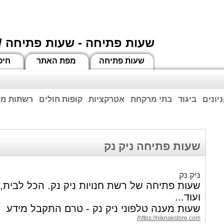
שעות פתיחה - שעות פתיחה /
שעות פתיחה
מפת האתר
חיפ
יונים
ביגוד
בתי מרקחת
אטרקציות
קופות חולים
רשתות מזו
וחות הרשע - החמאס. מומלץ להתעדכן מול בית העסק בצורה טלפונית לגבי הסניפים הפתוח
ביחד ננצח!
שעות פתיחה ניק נק
ניק נק
שעות פתיחה של רשת חנויות ניק נק. הכל לבית,
ועוד...
שעות מענה טלפוני ניק נק - טרם התקבל מידע
https://niknakstore.com/