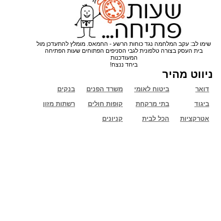
שימו לב: עקב המלחמה נגד כוחות הרשע - החמאס. מומלץ להתעדכן מול
בית העסק בצורה טלפונית לגבי הסניפים הפתוחים שעות הפתיחה
המעודכנות
ביחד ננצח!
ניווט מהיר
דואר
ביטוח לאומי
משרד הפנים
בנקים
ביגוד
בתי מרקחת
קופות חולים
רשתות מזון
אטרקציות
הכל לבית
קניונים