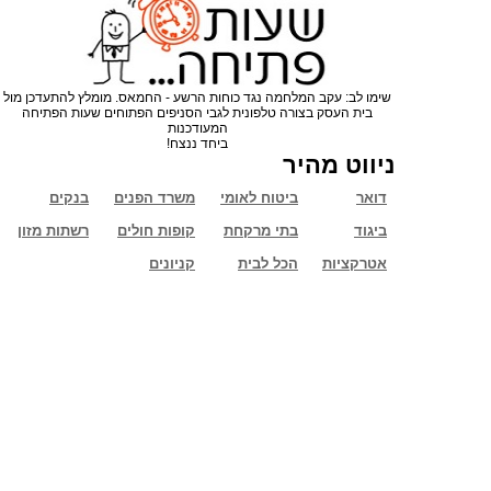
שימו לב: עקב המלחמה נגד כוחות הרשע - החמאס. מומלץ להתעדכן מול
בית העסק בצורה טלפונית לגבי הסניפים הפתוחים שעות הפתיחה
המעודכנות
ביחד ננצח!
ניווט מהיר
דואר
ביטוח לאומי
משרד הפנים
בנקים
ביגוד
בתי מרקחת
קופות חולים
רשתות מזון
אטרקציות
הכל לבית
קניונים