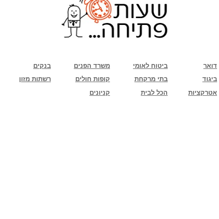
שימו לב: עקב המלחמה נגד כוחות הרשע - החמאס. מומלץ להתעדכן מול בית העסק בצורה
טלפונית לגבי הסניפים הפתוחים שעות הפתיחה המעודכנות
ביחד ננצח!
דואר
ביטוח לאומי
משרד הפנים
בנקים
ביגוד
בתי מרקחת
קופות חולים
רשתות מזון
אטרקציות
הכל לבית
קניונים