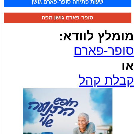
שעות פתיחה סופר-פארם גושן
סופר-פארם גושן מפה
מומלץ לוודא:
סופר-פארם
או
קבלת קהל