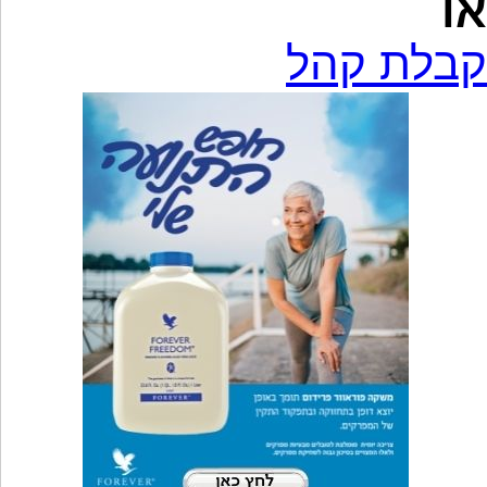
או
קבלת קהל