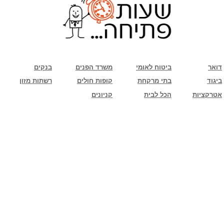
שימו לב: עקב המלחמה נגד כוחות הרשע - החמאס. מומלץ להתעדכן מול בית העסק בצורה
טלפונית לגבי הסניפים הפתוחים שעות הפתיחה המעודכנות
ביחד ננצח!
דואר
ביטוח לאומי
משרד הפנים
בנקים
ביגוד
בתי מרקחת
קופות חולים
רשתות מזון
אטרקציות
הכל לבית
קניונים