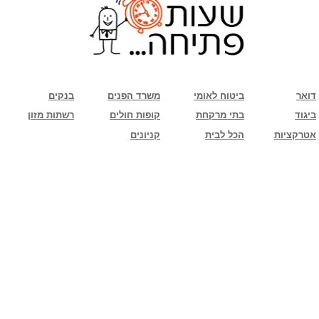
שימו לב: עקב המלחמה נגד כוחות הרשע - החמאס. מומלץ להתעדכן מול בית העסק בצורה
טלפונית לגבי הסניפים הפתוחים שעות הפתיחה המעודכנות
ביחד ננצח!
דואר
ביטוח לאומי
משרד הפנים
בנקים
ביגוד
בתי מרקחת
קופות חולים
רשתות מזון
אטרקציות
הכל לבית
קניונים