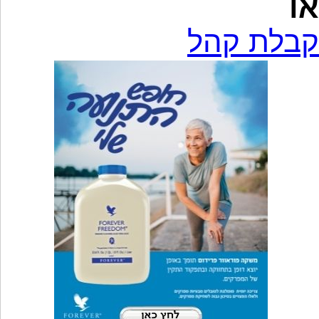
או
קבלת קהל