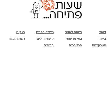
שימו לב: עקב המלחמה נגד כוחות הרשע - החמאס. מומלץ להתעדכן מול בית העסק בצורה
טלפונית לגבי הסניפים הפתוחים שעות הפתיחה המעודכנות
ביחד ננצח!
דואר
ביטוח לאומי
משרד הפנים
בנקים
ביגוד
בתי מרקחת
קופות חולים
רשתות מזון
אטרקציות
הכל לבית
קניונים