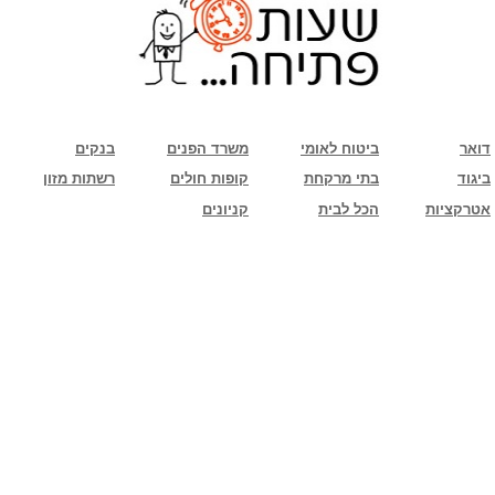
שימו לב: עקב המלחמה נגד כוחות הרשע - החמאס. מומלץ להתעדכן מול בית העסק בצורה
טלפונית לגבי הסניפים הפתוחים שעות הפתיחה המעודכנות
ביחד ננצח!
דואר
ביטוח לאומי
משרד הפנים
בנקים
ביגוד
בתי מרקחת
קופות חולים
רשתות מזון
אטרקציות
הכל לבית
קניונים