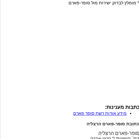
* מומלץ לבדוק ישירות מול סופר-פארם
תבות מענינות:
מידע אודות רשת סופר פארם
כתובת סופר-פארם הרצליה
ופר-פארם הרצליה
ח` השונית 2 קניון ארנה