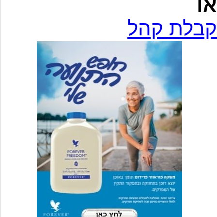
או
קבלת קהל