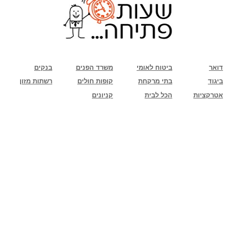
שימו לב: עקב המלחמה נגד כוחות הרשע - החמאס. מומלץ להתעדכן מול בית העסק בצורה
טלפונית לגבי הסניפים הפתוחים שעות הפתיחה המעודכנות
ביחד ננצח!
דואר
ביטוח לאומי
משרד הפנים
בנקים
ביגוד
בתי מרקחת
קופות חולים
רשתות מזון
אטרקציות
הכל לבית
קניונים