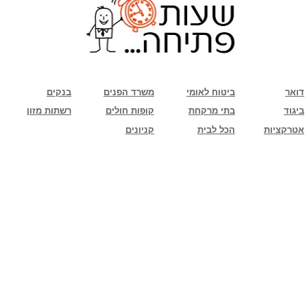
שימו לב: עקב המלחמה נגד כוחות הרשע - החמאס. מומלץ להתעדכן מול בית העסק בצורה
טלפונית לגבי הסניפים הפתוחים שעות הפתיחה המעודכנות
ביחד ננצח!
דואר
ביטוח לאומי
משרד הפנים
בנקים
ביגוד
בתי מרקחת
קופות חולים
רשתות מזון
אטרקציות
הכל לבית
קניונים