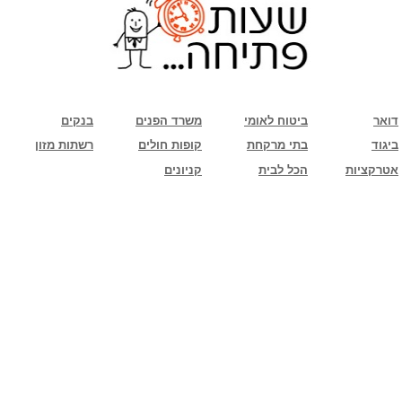
שימו לב: עקב המלחמה נגד כוחות הרשע - החמאס. מומלץ להתעדכן מול בית העסק בצורה
טלפונית לגבי הסניפים הפתוחים שעות הפתיחה המעודכנות
ביחד ננצח!
דואר
ביטוח לאומי
משרד הפנים
בנקים
ביגוד
בתי מרקחת
קופות חולים
רשתות מזון
אטרקציות
הכל לבית
קניונים