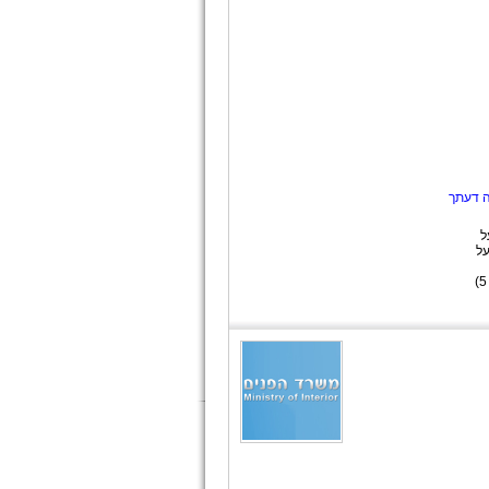
ה דעתך
ל
על
)
5