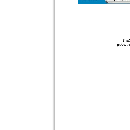
טון
?
 שלטון