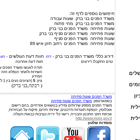
חיפושים נוספים לדף זה:
משרד הפנים בני ברק שעות עבודה
משרד הפנים בני ברק מתי פתוח
שעות פתיחה משרד הפנים בני ברק
שעות פתיחה משרד הפנים סניף בני ברק
שעות פתיחה משרד הפנים סניף
שעות פתיחה משרד הפנים רחוב חזון איש 89
דירוג כללי
משרד הפנים בני ברק
-
חוות דעת הגולשים -
דרג
חוו
טרם התקבלו דירוגים
חוות דעת אחרונה:
תודה לאנשי משרד הפנים ע
השירות ולאתר הנפלא הזה 
שלים
המידע
ציון:
5
(הציונים נעים בין
1
ל
ומים
(
רבקה,בני ברק
)
ון
משרד הפנים שעות פתיחה
בסמארטפון:
משרד הפנים שעות פתיחה
משרד הפנים מספק שירותים ומידע בנושאים אזרחיים, בהם רישום
לית
אוכלוסין, הנפקת תעודות ודרכונים, שירותי חירום, פיקוח על הבחירות,
אכיפת חוקי התכנון והבנייה, רישוי כלי ירייה ונציבות כבאות והצלה.
לית
http://www.moin.gov.il
מוסדות שלטון