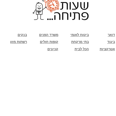
שימו לב: עקב המלחמה נגד כוחות הרשע - החמאס. מומלץ להתעדכן מול בית העסק בצורה
טלפונית לגבי הסניפים הפתוחים שעות הפתיחה המעודכנות
ביחד ננצח!
דואר
ביטוח לאומי
משרד הפנים
בנקים
ביגוד
בתי מרקחת
קופות חולים
רשתות מזון
אטרקציות
הכל לבית
קניונים