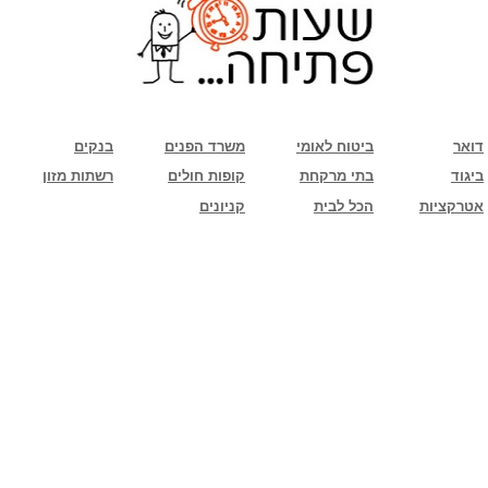
שימו לב: עקב המלחמה נגד כוחות הרשע - החמאס. מומלץ להתעדכן מול בית העסק בצורה
טלפונית לגבי הסניפים הפתוחים שעות הפתיחה המעודכנות
ביחד ננצח!
דואר
ביטוח לאומי
משרד הפנים
בנקים
ביגוד
בתי מרקחת
קופות חולים
רשתות מזון
אטרקציות
הכל לבית
קניונים