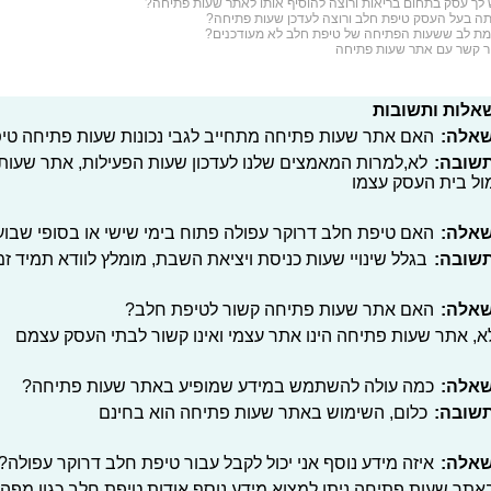
 לך עסק בתחום
בריאות
ורוצה להוסיף אותו לאתר שעות פתיחה?
ה בעל העסק טיפת חלב ורוצה לעדכן שעות פתיחה?
ת לב ששעות הפתיחה של טיפת חלב לא מעודכנים?
ר קשר עם אתר שעות פתיחה
אלות ותשובות
אלה:
האם אתר שעות פתיחה מתחייב לגבי נכונות שעות פתיחה טי
שובה:
לא,למרות המאמצים שלנו לעדכון שעות הפעילות, אתר שעות
ול בית העסק עצמו
אלה:
האם טיפת חלב דרוקר עפולה פתוח בימי שישי או בסופי שבוע
שובה:
בגלל שינויי שעות כניסת ויציאת השבת, מומלץ לוודא תמיד 
אלה:
האם אתר שעות פתיחה קשור לטיפת חלב?
א, אתר שעות פתיחה הינו אתר עצמי ואינו קשור לבתי העסק עצמם
אלה:
כמה עולה להשתמש במידע שמופיע באתר שעות פתיחה?
שובה:
כלום, השימוש באתר שעות פתיחה הוא בחינם
אלה:
איזה מידע נוסף אני יכול לקבל עבור טיפת חלב דרוקר עפולה?
אתר שעות פתיחה ניתן למצוא מידע נוסף אודות טיפת חלב כגון מפה, 