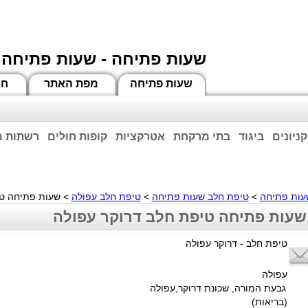
שעות פתיחה - שעות פתיחה 
שעות פתיחה
מפת האתר
חי
קניונים
ביגוד
בתי מרקחת
אטרקציות
קופות חולים
רשתות מ
וחות הרשע - החמאס. מומלץ להתעדכן מול בית העסק בצורה טלפונית לגבי הסניפים הפתוח
ביחד ננצח!
עות פתיחה
>
טיפת חלב שעות פתיחה
>
טיפת חלב עפולה
>
שעות פתיחה טי
שעות פתיחה טיפת חלב דרוקר עפולה
טיפת חלב - דרוקר עפולה
עפולה
גבעת המורה, שכונת דרוקר,עפולה
(בריאות)