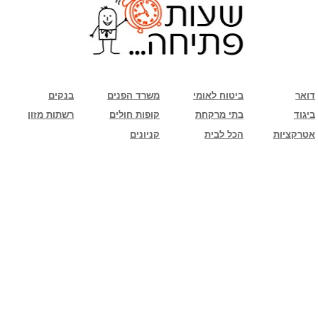
שימו לב: עקב המלחמה נגד כוחות הרשע - החמאס. מומלץ להתעדכן מול בית העסק בצורה
טלפונית לגבי הסניפים הפתוחים שעות הפתיחה המעודכנות
ביחד ננצח!
דואר
ביטוח לאומי
משרד הפנים
בנקים
ביגוד
בתי מרקחת
קופות חולים
רשתות מזון
אטרקציות
הכל לבית
קניונים